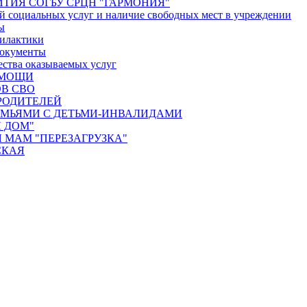
ТИЯ СОГБУ СРЦН "ГАРМОНИЯ"
й социальных услуг и наличие свободных мест в учреждении
ы
илактики
документы
ества оказываемых услуг
ОМОЩИ
В СВО
РОДИТЕЛЕЙ
ЕМЬЯМИ С ДЕТЬМИ-ИНВАЛИДАМИ
 ДОМ"
 МАМ "ПЕРЕЗАГРУЗКА"
СКАЯ