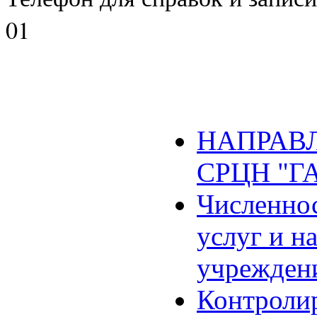
01
НАПРАВЛ
СРЦН "Г
Численнос
услуг и н
учрежден
Контроли