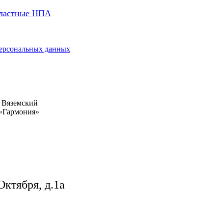
ластные НПА
ерсональных данных
 Вяземский
 «Гармония»
Октября, д.1а