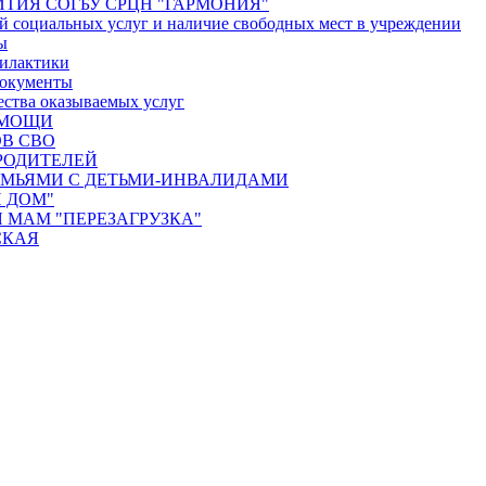
ТИЯ СОГБУ СРЦН "ГАРМОНИЯ"
й социальных услуг и наличие свободных мест в учреждении
ы
илактики
документы
ества оказываемых услуг
ОМОЩИ
В СВО
РОДИТЕЛЕЙ
ЕМЬЯМИ С ДЕТЬМИ-ИНВАЛИДАМИ
 ДОМ"
 МАМ "ПЕРЕЗАГРУЗКА"
СКАЯ