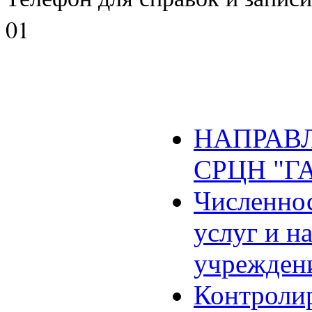
01
НАПРАВЛ
СРЦН "Г
Численнос
услуг и н
учрежден
Контроли