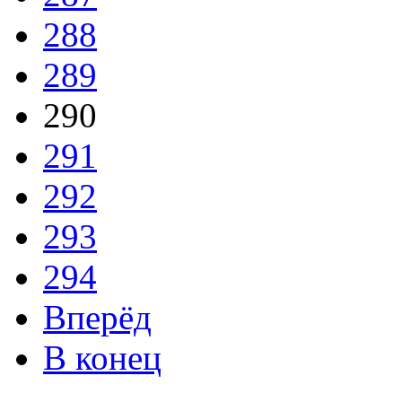
288
289
290
291
292
293
294
Вперёд
В конец