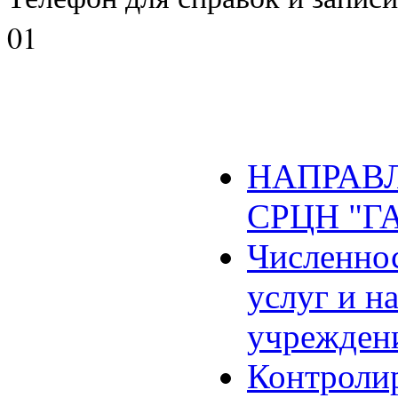
01
НАПРАВЛ
СРЦН "Г
Численнос
услуг и н
учрежден
Контроли