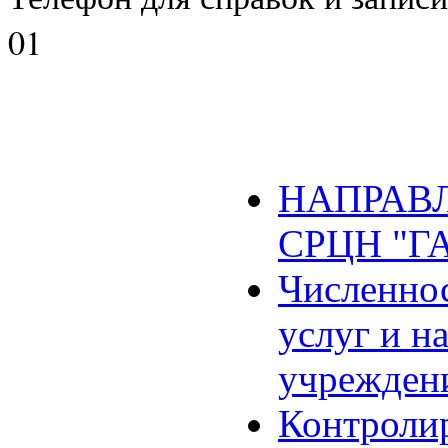
01
НАПРАВЛ
СРЦН "Г
Численнос
услуг и н
учрежден
Контроли