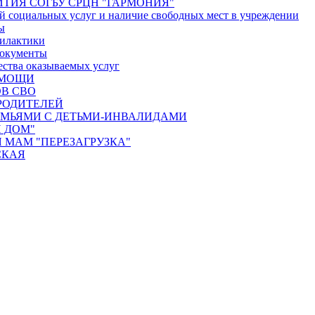
ТИЯ СОГБУ СРЦН "ГАРМОНИЯ"
й социальных услуг и наличие свободных мест в учреждении
ы
илактики
документы
ества оказываемых услуг
ОМОЩИ
В СВО
РОДИТЕЛЕЙ
ЕМЬЯМИ С ДЕТЬМИ-ИНВАЛИДАМИ
 ДОМ"
 МАМ "ПЕРЕЗАГРУЗКА"
СКАЯ