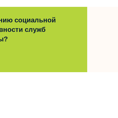
ению социальной
вности служб
сы?