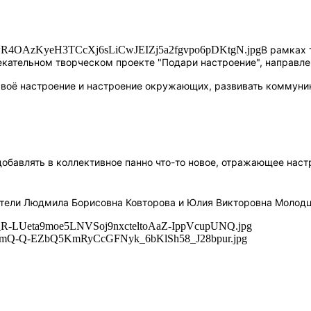
В рамках 
екательном творческом проекте "Подари настроение", направле
своё настроение и настроение окружающих, развивать коммуни
обавлять в коллективное панно что-то новое, отражающее настр
атели Людмила Борисовна Ковторова и Юлия Викторовна Молодц