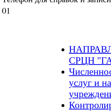
01
НАПРАВЛ
СРЦН "Г
Численнос
услуг и н
учрежден
Контроли